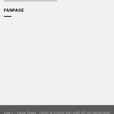
FANPAGE
𝐋𝐮̛𝐮 𝐲́ - 𝐐𝐮𝐚𝐧 𝐓𝐫𝐨̣𝐧𝐠 : Zenio là xưởng sản xuất đồ da handmade