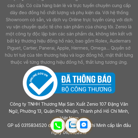
cao cấp. Có cửa hàng bán lẻ và trực tuyến chuyên cung cấp
dây đeo đồng hồ chất lượng và phụ kiện da. Với hệ thống
Showroom có sẵn, và dịch vụ Online trực tuyến cùng với dịch
vụ vận chuyển quốc tế cho sản phẩm của chúng tôi. Zenio là
một công ty độc lập bán các sản phẩm da, không liên kết với
bất kỳ thương hiệu đồng hồ nào, bao gồm Rolex, Audemars
Piguet, Cartier, Panerai, Apple, Hermes, Omega.... Quyền sở
hữu trí tuệ của tên thương hiệu và logo đồng hồ, mặt thắt lưng
thuộc về từng thương hiệu đồng hồ, thắt lưng tương ứng.
Công ty TNHH Thương Mại Sản Xuất Zenio 107 Đặng Văn
Ngữ, Phường 13, Quận Phú Nhuận, Thành phố Hồ Chí Minh,
Việt Nam
GP số 0315834520 do sở KHĐT Tp Hồ Chí Minh cấp lần đầu
ngày 06/08/2019