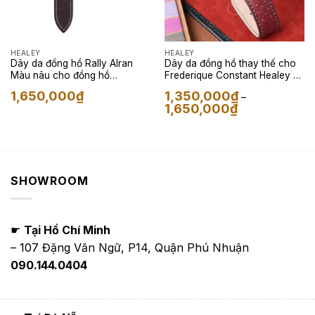
HEALEY
HEALEY
Dây da đồng hồ Rally Alran
Dây da đồng hồ thay thế cho
Màu nâu cho đồng hồ
Frederique Constant Healey –
Frederique Constant Healey
Dây Da Rally Pueblo Màu Đỏ
1,650,000
₫
1,350,000
₫
–
Sẫm
Khoảng
1,650,000
₫
giá:
từ
1,350,000₫
đến
1,650,000₫
SHOWROOM
☛
Tại Hồ Chí Minh
– 107 Đặng Văn Ngữ, P14, Quận Phú Nhuận
090.144.0404