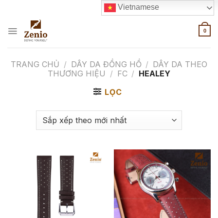
Skip
Vietnamese
to
content
0
TRANG CHỦ
/
DÂY DA ĐỒNG HỒ
/
DÂY DA THEO
THƯƠNG HIỆU
/
FC
/
HEALEY
LỌC