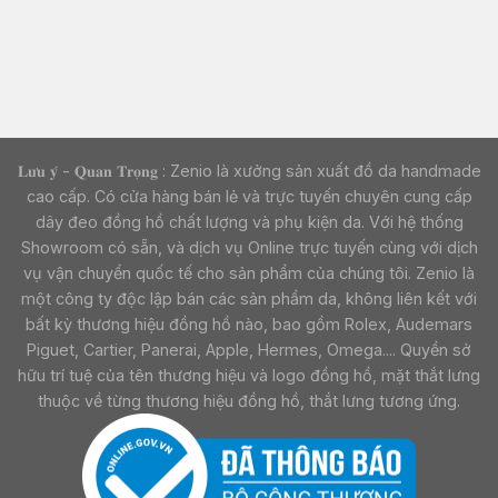
𝐋𝐮̛𝐮 𝐲́ - 𝐐𝐮𝐚𝐧 𝐓𝐫𝐨̣𝐧𝐠 : Zenio là xưởng sản xuất đồ da handmade
cao cấp. Có cửa hàng bán lẻ và trực tuyến chuyên cung cấp
dây đeo đồng hồ chất lượng và phụ kiện da. Với hệ thống
Showroom có sẵn, và dịch vụ Online trực tuyến cùng với dịch
vụ vận chuyển quốc tế cho sản phẩm của chúng tôi. Zenio là
một công ty độc lập bán các sản phẩm da, không liên kết với
bất kỳ thương hiệu đồng hồ nào, bao gồm Rolex, Audemars
Piguet, Cartier, Panerai, Apple, Hermes, Omega.... Quyền sở
hữu trí tuệ của tên thương hiệu và logo đồng hồ, mặt thắt lưng
thuộc về từng thương hiệu đồng hồ, thắt lưng tương ứng.