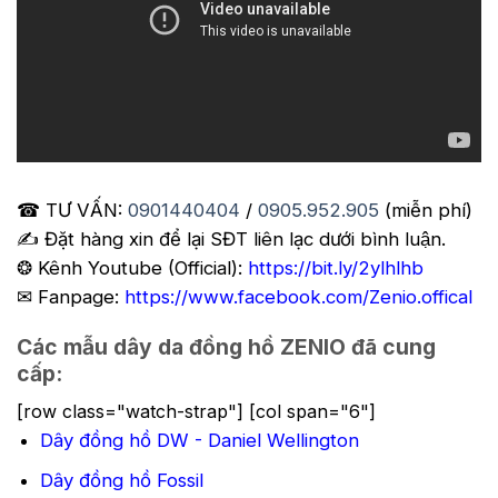
☎ TƯ VẤN:
0901440404
/
0905.952.905
(miễn phí)
✍️ Đặt hàng xin để lại SĐT liên lạc dưới bình luận.
❂ Kênh Youtube (Official):
https://bit.ly/2ylhlhb
✉ Fanpage:
https://www.facebook.com/Zenio.offical
Các mẫu dây da đồng hồ ZENIO đã cung
cấp:
[row class="watch-strap"] [col span="6"]
Dây đồng hồ DW - Daniel Wellington
Dây đồng hồ Fossil