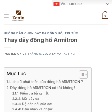
Skip
Vietnamese
to
content
0
HƯỚNG DẪN CHỌN DÂY DA ĐỒNG HỒ
,
TIN TỨC
Thay dây đồng hồ Armitron
POSTED ON
26 THÁNG 5, 2020
BY
MARKETING
Mục Lục
Lịch sử phát triển của đồng hồ ARMITRON ?
Dây đồng hồ ARMITRON có tốt không?
1: Kiểm tra bằng mắt:
2: Mùi dây da
3: Độ đàn hồi của da:
​4: Cảm nhận và chạm: