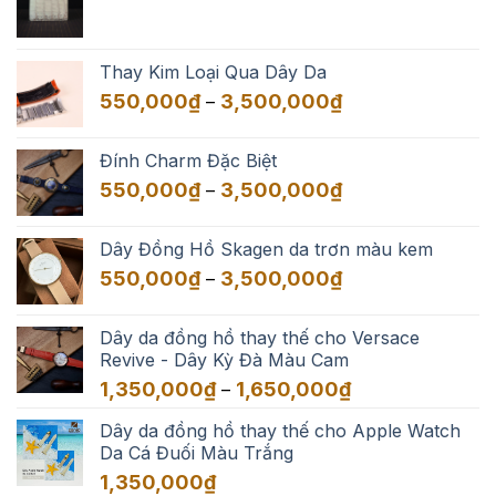
Thay Kim Loại Qua Dây Da
Khoảng
550,000
₫
3,500,000
₫
–
giá:
từ
Đính Charm Đặc Biệt
550,000₫
Khoảng
550,000
₫
3,500,000
₫
–
đến
giá:
3,500,000₫
từ
Dây Đồng Hồ Skagen da trơn màu kem
550,000₫
Khoảng
550,000
₫
3,500,000
₫
–
đến
giá:
3,500,000₫
từ
Dây da đồng hồ thay thế cho Versace
550,000₫
Revive - Dây Kỳ Đà Màu Cam
đến
Khoảng
1,350,000
₫
1,650,000
₫
–
3,500,000₫
giá:
Dây da đồng hồ thay thế cho Apple Watch
từ
Da Cá Đuối Màu Trắng
1,350,000₫
đến
1,350,000
₫