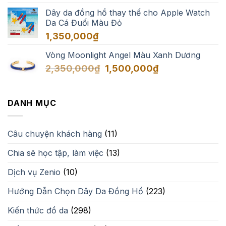
1,650,000₫
Dây da đồng hồ thay thế cho Apple Watch
Da Cá Đuối Màu Đỏ
1,350,000
₫
Vòng Moonlight Angel Màu Xanh Dương
Giá
Giá
2,350,000
₫
1,500,000
₫
gốc
hiện
là:
tại
2,350,000₫.
là:
DANH MỤC
1,500,000₫.
Câu chuyện khách hàng
(11)
Chia sẽ học tập, làm việc
(13)
Dịch vụ Zenio
(10)
Hướng Dẫn Chọn Dây Da Đồng Hồ
(223)
Kiến thức đồ da
(298)