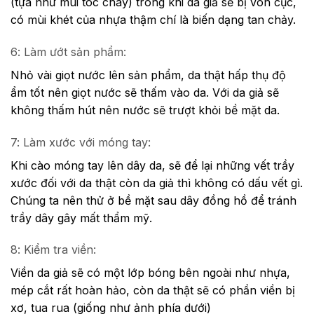
(tựa như mùi tóc cháy) trong khi da giả sẽ bị vón cục,
có mùi khét của nhựa thậm chí là biến dạng tan chảy.
6: Làm ướt sản phẩm:
Nhỏ vài giọt nước lên sản phẩm, da thật hấp thụ độ
ẩm tốt nên giọt nước sẽ thấm vào da. Với da giả sẽ
không thấm hút nên nước sẽ trượt khỏi bề mặt da.
7: Làm xước với móng tay:
Khi cào móng tay lên dây da, sẽ để lại những vết trầy
xước đối với da thật còn da giả thì không có dấu vết gì.
Chúng ta nên thử ở bề mặt sau dây đồng hồ để tránh
trầy dây gây mất thẩm mỹ.
8: Kiểm tra viền:
Viền da giả sẽ có một lớp bóng bên ngoài như nhựa,
mép cắt rất hoàn hảo, còn da thật sẽ có phần viền bị
xơ, tua rua (giống như ảnh phía dưới)