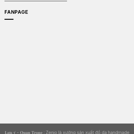
FANPAGE
𝐋𝐮̛𝐮 𝐲́ - 𝐐𝐮𝐚𝐧 𝐓𝐫𝐨̣𝐧𝐠 : Zenio là xưởng sản xuất đồ da handmade