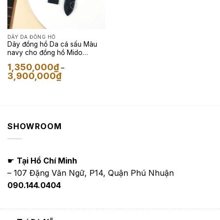
DÂY DA ĐỒNG HỒ
Dây đồng hồ Da cá sấu Màu
navy cho đồng hồ Mido
Commander II
1,350,000
₫
–
Khoảng
3,900,000
₫
giá:
từ
1,350,000₫
đến
3,900,000₫
SHOWROOM
☛
Tại Hồ Chí Minh
– 107 Đặng Văn Ngữ, P14, Quận Phú Nhuận
090.144.0404