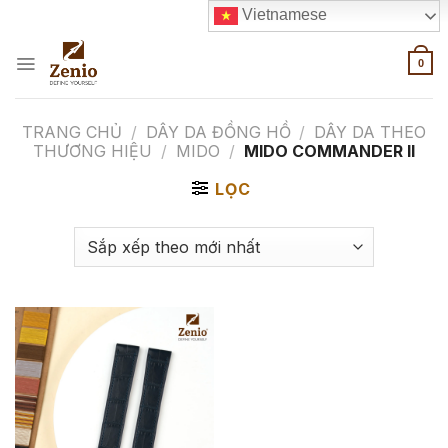
Skip
Vietnamese
to
content
0
TRANG CHỦ
/
DÂY DA ĐỒNG HỒ
/
DÂY DA THEO
THƯƠNG HIỆU
/
MIDO
/
MIDO COMMANDER II
LỌC