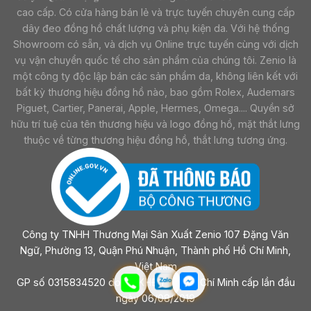
cao cấp. Có cửa hàng bán lẻ và trực tuyến chuyên cung cấp
dây đeo đồng hồ chất lượng và phụ kiện da. Với hệ thống
Showroom có sẵn, và dịch vụ Online trực tuyến cùng với dịch
vụ vận chuyển quốc tế cho sản phẩm của chúng tôi. Zenio là
một công ty độc lập bán các sản phẩm da, không liên kết với
bất kỳ thương hiệu đồng hồ nào, bao gồm Rolex, Audemars
Piguet, Cartier, Panerai, Apple, Hermes, Omega.... Quyền sở
hữu trí tuệ của tên thương hiệu và logo đồng hồ, mặt thắt lưng
thuộc về từng thương hiệu đồng hồ, thắt lưng tương ứng.
Công ty TNHH Thương Mại Sản Xuất Zenio 107 Đặng Văn
Ngữ, Phường 13, Quận Phú Nhuận, Thành phố Hồ Chí Minh,
Việt Nam
GP số 0315834520 do sở KHĐT Tp Hồ Chí Minh cấp lần đầu
ngày 06/08/2019