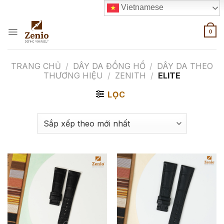
Skip
Vietnamese
to
content
0
TRANG CHỦ
/
DÂY DA ĐỒNG HỒ
/
DÂY DA THEO
THƯƠNG HIỆU
/
ZENITH
/
ELITE
LỌC