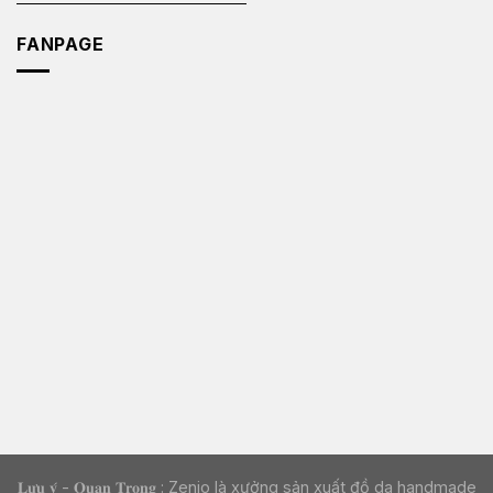
FANPAGE
𝐋𝐮̛𝐮 𝐲́ - 𝐐𝐮𝐚𝐧 𝐓𝐫𝐨̣𝐧𝐠 : Zenio là xưởng sản xuất đồ da handmade