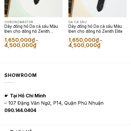
CHRONOMASTER
DA CÁ SẤU
Dây đồng hồ Da cá sấu Màu
Dây đồng hồ Da cá sấu Màu
Đen cho đồng hồ Zenith
Đen cho đồng hồ Zenith Elite
Chronomaster Open
1,650,000
₫
1,650,000
₫
–
–
Khoảng
Khoảng
4,500,000
₫
4,500,000
₫
giá:
giá:
từ
từ
1,650,000₫
1,650,000₫
đến
đến
4,500,000₫
4,500,000₫
SHOWROOM
☛
Tại Hồ Chí Minh
– 107 Đặng Văn Ngữ, P14, Quận Phú Nhuận
090.144.0404