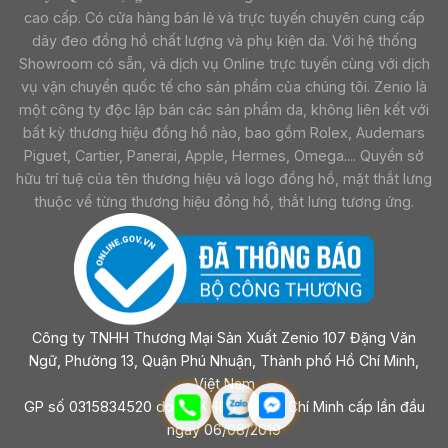
cao cấp. Có cửa hàng bán lẻ và trực tuyến chuyên cung cấp
dây đeo đồng hồ chất lượng và phụ kiện da. Với hệ thống
Showroom có sẵn, và dịch vụ Online trực tuyến cùng với dịch
vụ vận chuyển quốc tế cho sản phẩm của chúng tôi. Zenio là
một công ty độc lập bán các sản phẩm da, không liên kết với
bất kỳ thương hiệu đồng hồ nào, bao gồm Rolex, Audemars
Piguet, Cartier, Panerai, Apple, Hermes, Omega.... Quyền sở
hữu trí tuệ của tên thương hiệu và logo đồng hồ, mặt thắt lưng
thuộc về từng thương hiệu đồng hồ, thắt lưng tương ứng.
Công ty TNHH Thương Mại Sản Xuất Zenio 107 Đặng Văn
Ngữ, Phường 13, Quận Phú Nhuận, Thành phố Hồ Chí Minh,
Việt Nam
GP số 0315834520 do sở KHĐT Tp Hồ Chí Minh cấp lần đầu
ngày 06/08/2019