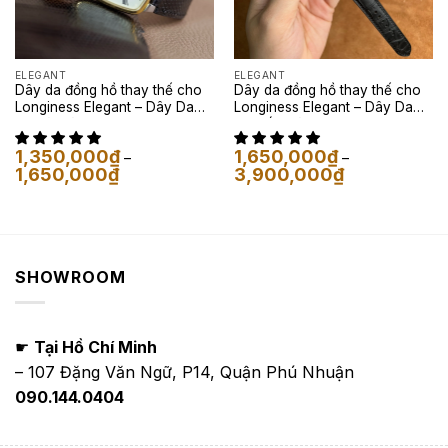
ELEGANT
ELEGANT
Dây da đồng hồ thay thế cho
Dây da đồng hồ thay thế cho
Longiness Elegant – Dây Da
Longiness Elegant – Dây Da
Kỳ Đà Màu Đen
Cá Sấu Màu Đen
1,350,000
₫
1,650,000
₫
–
–
Khoảng
Khoảng
1,650,000
₫
3,900,000
₫
giá:
giá:
từ
từ
1,350,000₫
1,650,000₫
đến
đến
1,650,000₫
3,900,000₫
SHOWROOM
☛
Tại Hồ Chí Minh
– 107 Đặng Văn Ngữ, P14, Quận Phú Nhuận
090.144.0404