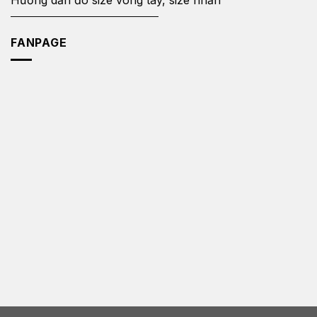
Hướng dẫn đo size vòng tay, size nhẫn
FANPAGE