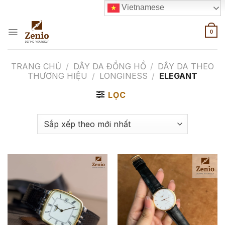
Skip
Vietnamese
to
content
0
TRANG CHỦ
/
DÂY DA ĐỒNG HỒ
/
DÂY DA THEO
THƯƠNG HIỆU
/
LONGINESS
/
ELEGANT
LỌC