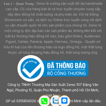
𝐋𝐮̛𝐮 𝐲́ - 𝐐𝐮𝐚𝐧 𝐓𝐫𝐨̣𝐧𝐠 : Zenio là xưởng sản xuất đồ da handmade
cao cấp. Có cửa hàng bán lẻ và trực tuyến chuyên cung cấp
dây đeo đồng hồ chất lượng và phụ kiện da. Với hệ thống
Showroom có sẵn, và dịch vụ Online trực tuyến cùng với dịch
vụ vận chuyển quốc tế cho sản phẩm của chúng tôi. Zenio là
một công ty độc lập bán các sản phẩm da, không liên kết với
bất kỳ thương hiệu đồng hồ nào, bao gồm Rolex, Audemars
Piguet, Cartier, Panerai, Apple, Hermes, Omega.... Quyền sở
hữu trí tuệ của tên thương hiệu và logo đồng hồ, mặt thắt lưng
thuộc về từng thương hiệu đồng hồ, thắt lưng tương ứng.
Công ty TNHH Thương Mại Sản Xuất Zenio 107 Đặng Văn
Ngữ, Phường 13, Quận Phú Nhuận, Thành phố Hồ Chí Minh,
Việt Nam
GP số 0315834520 do sở KHĐT Tp Hồ Chí Minh cấp lần đầu