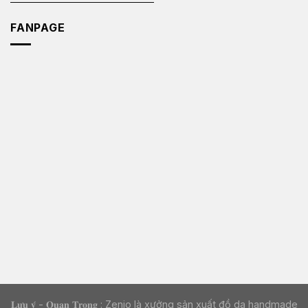
FANPAGE
𝐋𝐮̛𝐮 𝐲́ - 𝐐𝐮𝐚𝐧 𝐓𝐫𝐨̣𝐧𝐠 : Zenio là xưởng sản xuất đồ da handmade