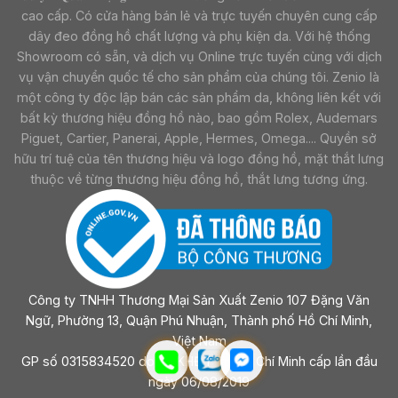
cao cấp. Có cửa hàng bán lẻ và trực tuyến chuyên cung cấp
dây đeo đồng hồ chất lượng và phụ kiện da. Với hệ thống
Showroom có sẵn, và dịch vụ Online trực tuyến cùng với dịch
vụ vận chuyển quốc tế cho sản phẩm của chúng tôi. Zenio là
một công ty độc lập bán các sản phẩm da, không liên kết với
bất kỳ thương hiệu đồng hồ nào, bao gồm Rolex, Audemars
Piguet, Cartier, Panerai, Apple, Hermes, Omega.... Quyền sở
hữu trí tuệ của tên thương hiệu và logo đồng hồ, mặt thắt lưng
thuộc về từng thương hiệu đồng hồ, thắt lưng tương ứng.
Công ty TNHH Thương Mại Sản Xuất Zenio 107 Đặng Văn
Ngữ, Phường 13, Quận Phú Nhuận, Thành phố Hồ Chí Minh,
Việt Nam
GP số 0315834520 do sở KHĐT Tp Hồ Chí Minh cấp lần đầu
ngày 06/08/2019