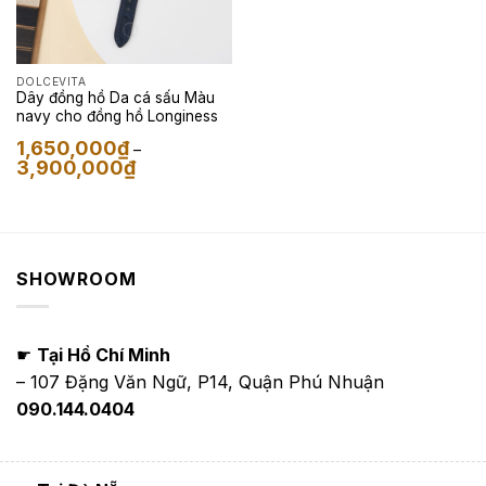
DOLCEVITA
Dây đồng hồ Da cá sấu Màu
navy cho đồng hồ Longiness
1,650,000
₫
–
Khoảng
3,900,000
₫
giá:
từ
1,650,000₫
đến
3,900,000₫
SHOWROOM
☛
Tại Hồ Chí Minh
– 107 Đặng Văn Ngữ, P14, Quận Phú Nhuận
090.144.0404