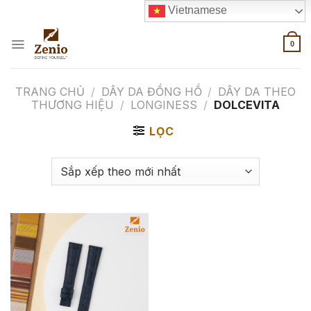
Skip
Vietnamese
to
content
0
TRANG CHỦ
/
DÂY DA ĐỒNG HỒ
/
DÂY DA THEO
THƯƠNG HIỆU
/
LONGINESS
/
DOLCEVITA
LỌC