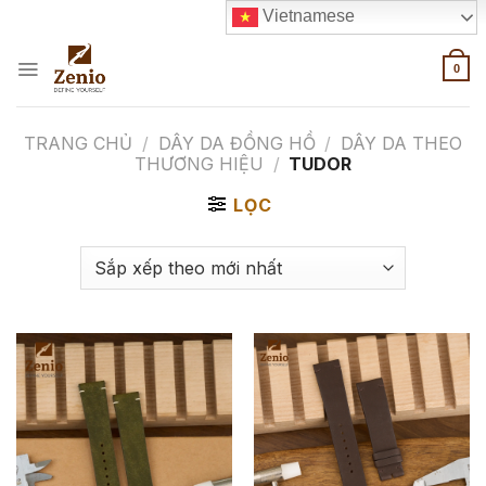
Skip
Vietnamese
to
content
0
TRANG CHỦ
/
DÂY DA ĐỒNG HỒ
/
DÂY DA THEO
THƯƠNG HIỆU
/
TUDOR
LỌC