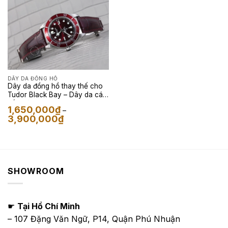
DÂY DA ĐỒNG HỒ
Dây da đồng hồ thay thế cho
Tudor Black Bay – Dây da cá
sấu màu Đỏ Burgundy
1,650,000
₫
–
Khoảng
3,900,000
₫
giá:
từ
1,650,000₫
đến
3,900,000₫
SHOWROOM
☛
Tại Hồ Chí Minh
– 107 Đặng Văn Ngữ, P14, Quận Phú Nhuận