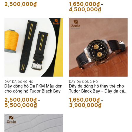
Tudor Black Bay
2,500,000
₫
1,650,000
₫
–
Khoảng
4,500,000
₫
giá:
từ
1,650,000₫
đến
4,500,000₫
DÂY DA ĐỒNG HỒ
DÂY DA ĐỒNG HỒ
Dây đồng hồ Da FKM Màu đen
Dây da đồng hồ thay thế cho
cho đồng hồ Tudor Black Bay
Tudor Black Bay – Dây da cá
sấu màu Đen
2,500,000
₫
1,650,000
₫
–
–
Khoảng
Khoảng
5,500,000
₫
3,900,000
₫
giá:
giá:
từ
từ
2,500,000₫
1,650,000₫
đến
đến
5,500,000₫
3,900,000₫