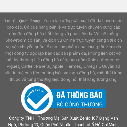
𝐋𝐮̛𝐮 𝐲́ - 𝐐𝐮𝐚𝐧 𝐓𝐫𝐨̣𝐧𝐠 : Zenio là xưởng sản xuất đồ da handmade
cao cấp. Có cửa hàng bán lẻ và trực tuyến chuyên cung cấp
dây đeo đồng hồ chất lượng và phụ kiện da. Với hệ thống
Showroom có sẵn, và dịch vụ Online trực tuyến cùng với dịch
vụ vận chuyển quốc tế cho sản phẩm của chúng tôi. Zenio là
một công ty độc lập bán các sản phẩm da, không liên kết với
bất kỳ thương hiệu đồng hồ nào, bao gồm Rolex, Audemars
Piguet, Cartier, Panerai, Apple, Hermes, Omega.... Quyền sở
hữu trí tuệ của tên thương hiệu và logo đồng hồ, mặt thắt lưng
thuộc về từng thương hiệu đồng hồ, thắt lưng tương ứng.
Công ty TNHH Thương Mại Sản Xuất Zenio 107 Đặng Văn
Ngữ, Phường 13, Quận Phú Nhuận, Thành phố Hồ Chí Minh,