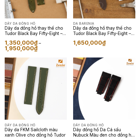
DÂY DA ĐỒNG HỒ
DA BARENIA
Dây da đồng hồ thay thế cho
Dây da đồng hồ thay thế cho
Tudor Black Bay Fifty-Eight –
Tudor Black Bay Fifty-Eight –
Dây Da Pueblo Màu Olive
Dây Da Barenia Màu Nâu
1,350,000
₫
1,650,000
₫
–
Khoảng
1,950,000
₫
giá:
từ
1,350,000₫
đến
1,950,000₫
DÂY DA ĐỒNG HỒ
DÂY DA ĐỒNG HỒ
Dây da FKM Sailcloth màu
Dây đồng hồ Da Cá sấu
xanh Olive cho đồng hồ Tudor
Nubuck Màu đen cho đồng hồ